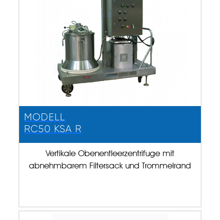
MODELL
RC50 KSA R
Vertikale Obenentleerzentrifuge mit
abnehmbarem Filtersack und Trommelrand