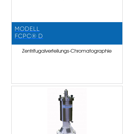
MODELL
FCPC® D
Zentrifugalverteilungs-Chromatographie