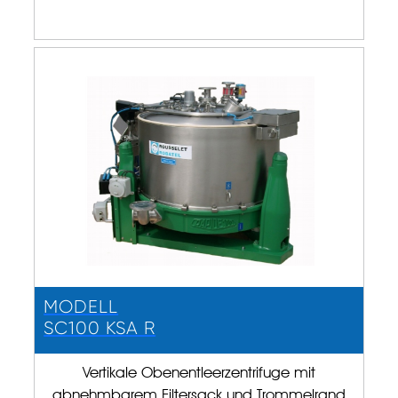
MODELL
SC100 KSA R
Vertikale Obenentleerzentrifuge mit
abnehmbarem Filtersack und Trommelrand