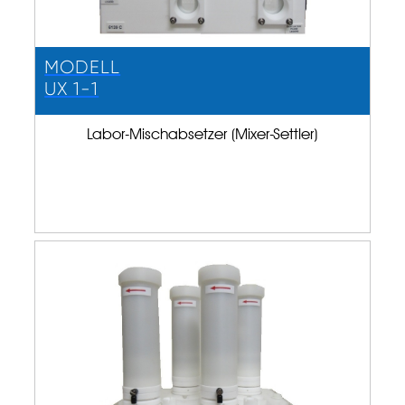
MODELL
UX 1-1
Labor-Mischabsetzer (Mixer-Settler)