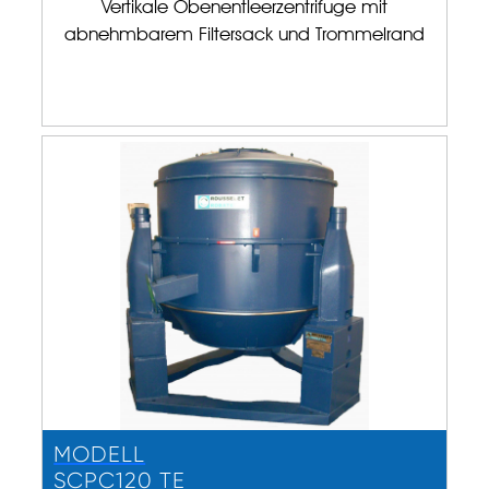
Vertikale Obenentleerzentrifuge mit
abnehmbarem Filtersack und Trommelrand
MODELL
SCPC120 TE