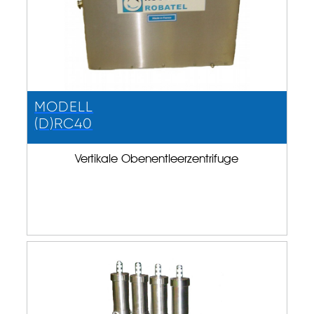
MODELL
(D)RC40
Vertikale Obenentleerzentrifuge