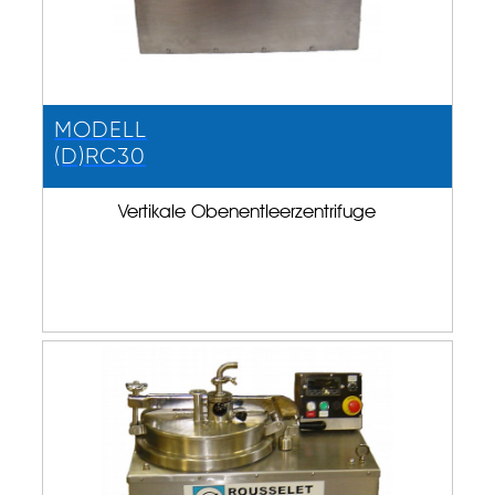
MODELL
(D)RC30
Vertikale Obenentleerzentrifuge