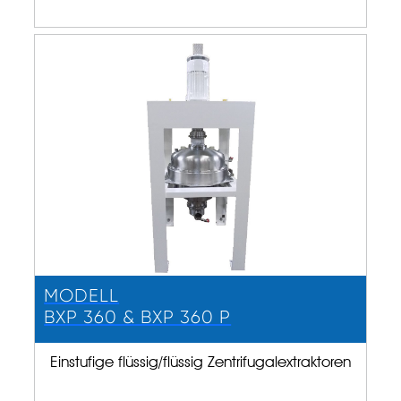
MODELL
BXP 360 & BXP 360 P
Einstufige flüssig/flüssig Zentrifugalextraktoren