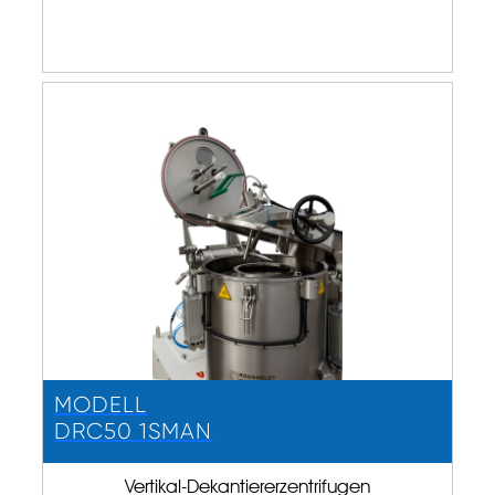
MODELL
DRC50 1SMAN
Vertikal-Dekantiererzentrifugen