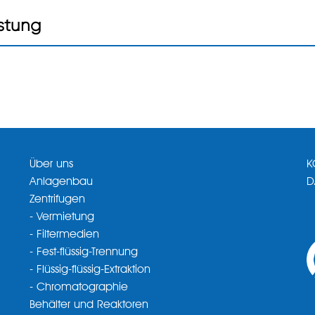
istung
Über uns
K
Anlagenbau
D
Zentrifugen
- Vermietung
- Filtermedien
- Fest-flüssig-Trennung
- Flüssig-flüssig-Extraktion
- Chromatographie
Behälter und Reaktoren