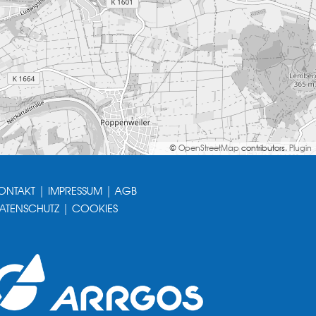
©
OpenStreetMap
contributors.
Plugin
ONTAKT
|
IMPRESSUM
|
AGB
ATENSCHUTZ
|
COOKIES