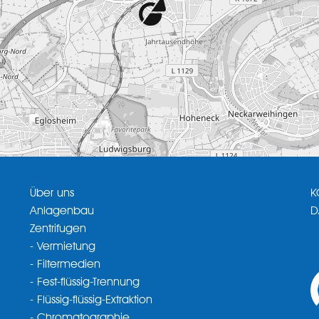
Über uns
K
Anlagenbau
D
Zentrifugen
- Vermietung
- Filtermedien
- Fest-flüssig-Trennung
- Flüssig-flüssig-Extraktion
- Chromatographie