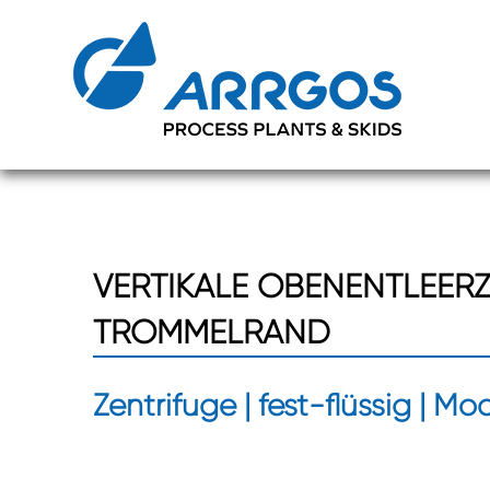
Zum
Zum
Inhalt
Inhalt
springen
springen
VERTIKALE OBENENTLEER
TROMMELRAND
Zentrifuge | fest-flüssig | M