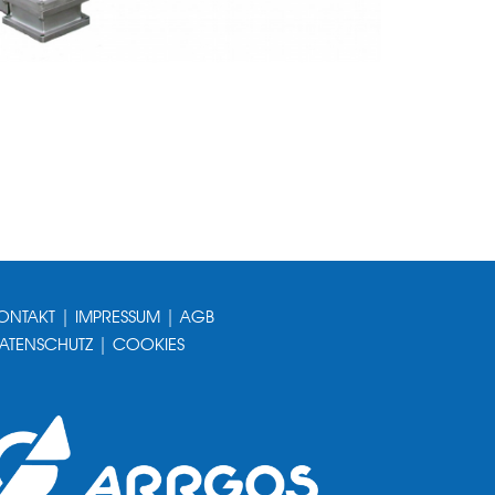
ONTAKT
|
IMPRESSUM
|
AGB
ATENSCHUTZ
|
COOKIES