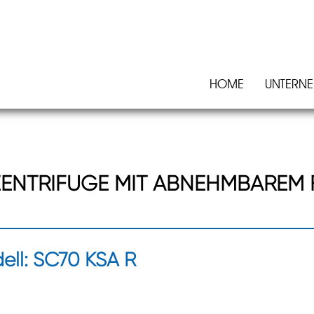
HOME
UNTERN
ZENTRIFUGE MIT ABNEHMBAREM 
odell: SC70 KSA R