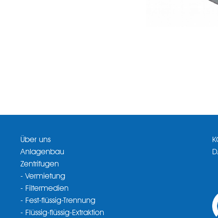
Über uns
K
Anlagenbau
D
Zentrifugen
- Vermietung
- Filtermedien
- Fest-flüssig-Trennung
- Flüssig-flüssig-Extraktion