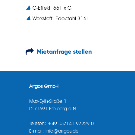
G-Effekt: 661 x G
Werkstoff: Edelstahl 316L
Mietanfrage stellen
Arrgos GmbH
Max-Eyth-Straße 1
D-71691 Freiberg a.N.
Telefon: +49 (0)7141 97229 0
E-mail: info@arrgos.de