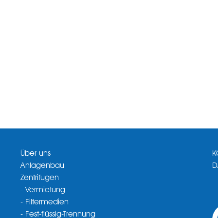
Über uns
K
Anlagenbau
D
Zentrifugen
- Vermietung
- Filtermedien
- Fest-flüssig-Trennung