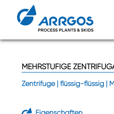
Zum
Zum
Inhalt
Inhalt
springen
springen
MEHRSTUFIGE ZENTRIFUG
Zentrifuge | flüssig-flüssig |
Eigenschaften