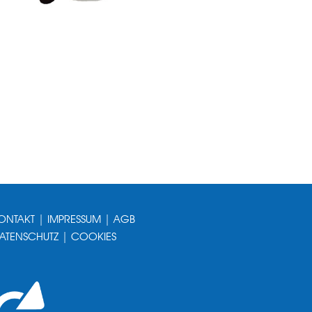
ONTAKT
|
IMPRESSUM
|
AGB
ATENSCHUTZ
|
COOKIES