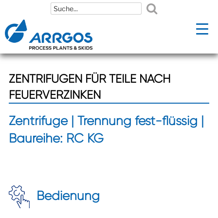
Zum
Zum
Inhalt
Inhalt
springen
springen
ZENTRIFUGEN FÜR TEILE NACH
FEUERVERZINKEN
Zentrifuge | Trennung fest-flüssig |
Baureihe: RC KG
Bedienung