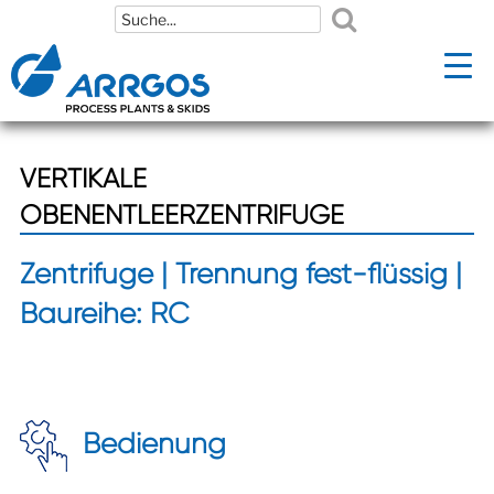
Zum
Zum
Inhalt
Inhalt
springen
springen
VERTIKALE
OBENENTLEERZENTRIFUGE
Zentrifuge | Trennung fest-flüssig |
Baureihe: RC
Bedienung