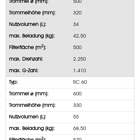
Trommel ⌀ (mm):
500
Trommelhöhe (mm):
320
Nutzvolumen (L):
34
max. Beladung (kg):
42,50
2
Filterfläche (m
):
500
max. Drehzahl:
2.250
max. G-Zahl:
1.410
Typ:
RC 60
Trommel ⌀ (mm):
600
Trommelhöhe (mm):
330
Nutzvolumen (L):
55
max. Beladung (kg):
68,50
2