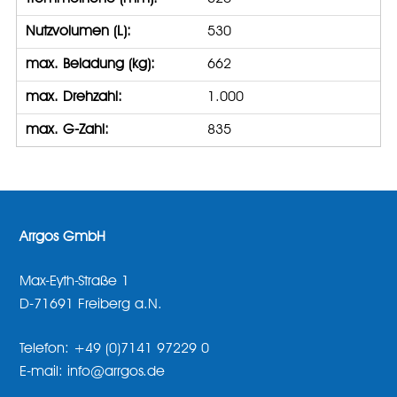
Nutzvolumen (L):
530
max. Beladung (kg):
662
max. Drehzahl:
1.000
max. G-Zahl:
835
Arrgos GmbH
Max-Eyth-Straße 1
D-71691 Freiberg a.N.
Telefon: +49 (0)7141 97229 0
E-mail: info@arrgos.de